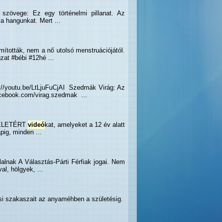
at szövege: Ez egy történelmi pillanat. Az
a hangunkat. Mert ...
ították, nem a nő utolsó menstruációjától.
zat #bébi #12hé ...
://youtu.be/LtLjuFuCjAI Szedmák Virág: Az
acebook.com/virag.szedmak ...
AZ ÉLETÉRT
videó
kat, amelyeket a 12 év alatt
ig, minden ...
alnak A Választás-Párti Férfiak jogai. Nem
l, hölgyek, ...
si szakaszait az anyaméhben a születésig.