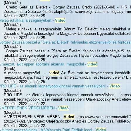
(Médiatár)
Credo: Séta az Életért - Görgey Zsuzsa Credo (2021-06-04) - HÍR 
Zsuzsanna, a Séta az életért alapítója és szervezője valamint Téglásy Imre
Készült: 2022. január 25.
Meleg ruhákkal a szegényekért -
Videó
(Médiatár)
Meleg ruhákkal a szegényekért Bónum Tv. Délelőtt Meleg ruhákkal a
Józsefné Magdolna beszélget a Magyarok Európában Egyesület célkitűzései
Készült: 2022. január 25.
Görgey Zsuzsa beszél a "Séta az Életért" felvonulás előznényeiről és fontoss
(Médiatár)
Görgey Zsuzsa beszél a "Séta az Életért" felvonulás előznényeiről és
ruhákkal a szegényekért Görgey Zsuzsa és Hajdani Józsefné Magdolna bes
Készült: 2022. január 25.
 magzat, akit éppen abortálni akarnak, megszólal -
videó
(Hírek)
A magzat megszólal -
videó
Az Élet már az Anyaméhben kezdődik. 
megszólal: Anya, hisz még nem is ismersz, valóban ezt teszed velem? Én m
Készült: 2022. január 25.
PRO LIFE - az életünk legnagyobb kincsei vannak veszélyben! -
Videó
(Médiatár)
PRO LIFE - az életünk legnagyobb kincsei vannak veszélyben! http
életünk legnagyobb kincsei vannak veszélyben! Olaj-Rabóczky Anett életv
Készült: 2022. január 22.
A VÉDTELENEK VÉDELMÉBEN -
Videó
(Médiatár)
A VÉDTELENEK VÉDELMÉBEN -
Videó
https://www.youtube.com/watc
(2021-07-02). Vendégek: Olaj-Rabóczky Anett és Görgey Zsuzsa Földi-Kov
Készült: 2022. január 22.
 Hímek megszólalnak - A Választás-Párti Férfiak jogai -
Videó