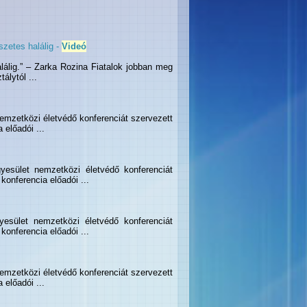
szetes halálig -
Videó
alálig.” – Zarka Rozina Fiatalok jobban meg
álytól ...
emzetközi életvédő konferenciát szervezett
előadói ...
esület nemzetközi életvédő konferenciát
onferencia előadói ...
esület nemzetközi életvédő konferenciát
onferencia előadói ...
emzetközi életvédő konferenciát szervezett
előadói ...