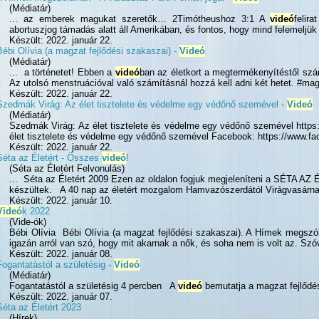
(Médiatár)
... az emberek magukat szeretők… 2Timótheushoz 3:1 A
videó
felir
abortuszjog támadás alatt áll Amerikában, és fontos, hogy mind felemeljük 
Készült: 2022. január 22.
Bébi Olívia (a magzat fejlődési szakaszai) -
Videó
(Médiatár)
... a történetet! Ebben a
videó
ban az életkort a megtermékenyítéstől szám
Az utolsó menstruációval való számításnál hozzá kell adni két hetet. #mag
Készült: 2022. január 22.
Szedmák Virág: Az élet tisztelete és védelme egy védőnő szemével -
Videó
(Médiatár)
Szedmák Virág: Az élet tisztelete és védelme egy védőnő szemével https
élet tisztelete és védelme egy védőnő szemével Facebook: https://www.f
Készült: 2022. január 22.
Séta az Életért - Összes
videó
!
(Séta az Életért Felvonulás)
... Séta az Életért 2009 Ezen az oldalon fogjuk megjeleníteni a SÉTA 
készültek. A 40 nap az életért mozgalom Hamvazószerdától Virágvasárnap
Készült: 2022. január 10.
Videó
k 2022
(Vide-ók)
Bébi Olívia Bébi Olívia (a magzat fejlődési szakaszai). A Hímek megszól
igazán arról van szó, hogy mit akarnak a nők, és soha nem is volt az. Szóva
Készült: 2022. január 08.
Fogantatástól a születésig -
Videó
(Médiatár)
Fogantatástól a születésig 4 percben A
videó
bemutatja a magzat fejlődé
Készült: 2022. január 07.
Séta az Életért 2023
(Hírek)