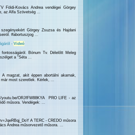
TV Földi-Kovács Andrea vendégei Görgey
, az Alfa Szövetség ...
 szegényekért Görgey Zsuzsa és Hajdani
ról. #abortuszjog ...
ágáról -
Videó
 fontosságáról. Bónum Tv. Délelőtt Meleg
zélget a "Séta ...
A magzat, akit éppen abortálni akarnak,
ár most szeretlek. Kérlek, ...
s://youtu.be/ORJfFW88KYA PRO LIFE - az
édő műsora. Vendégek: ...
h?v=JqeRBqj_DoY A TERC - CREDO műsora
ács Andrea műsorvezető műsora. ...