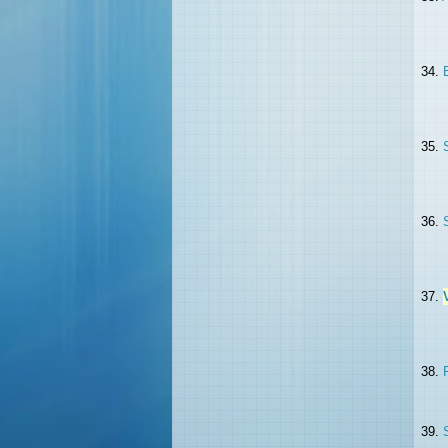
34.
35.
36.
37.
38.
39.