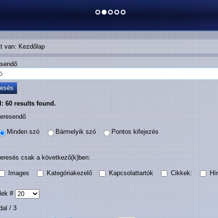
tt van:
Kezdőlap
Keresendő ku
resés
l:
60
results found.
eresendő
Minden szó
Bármelyik szó
Pontos kifejezés
eresés csak a következő(k)ben:
Images
Kategóriakezelő
Kapcsolattartók
Cikkek:
Hí
lek #
dal / 3