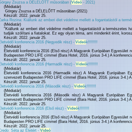
Görgey Zsuzsa a DÉLELŐTT műsorában (
Videó
- 2021)
(Médiatár)
Görgey Zsuzsa a DÉLELŐTT műsorában (2021)
Készült: 2022. január 25.
Zarka Rozina: Kiállunk az emberi élet védelme mellett a fogantatástól a termé
(Médiatár)
"Kiállunk az emberi élet védelme mellett a fogantatástól a természetes h
tudják szólítani a fiatalokat. Ez egy olyan téma, ami mindenkit érint, koroszt
Készült: 2022. január 25.
Életvédő konferencia 2016 (Negyedik rész) -
Videó
k!!!!!!!!
(Médiatár)
Életvédő konferencia 2016 (Első rész) A Magyarok Európában Egyesület n
Budapesten PRO LIFE címmel (Bara Hotel, 2016. június 3-4.) A konferencia 
Készült: 2022. január 25.
Életvédő konferencia 2016 (Harmadik rész) -
Videó
k!!!!!!!!
(Médiatár)
Életvédő konferencia 2016 (Harmadik rész) A Magyarok Európában Egy
szervezett Budapesten PRO LIFE címmel (Bara Hotel, 2016. június 3-4.) A k
Készült: 2022. január 25.
Életvédő konferencia 2016 (Második rész) -
Videó
k!!!!!!!!
(Médiatár)
Életvédő konferencia 2016 (Második rész) A Magyarok Európában Egy
szervezett Budapesten PRO LIFE címmel (Bara Hotel, 2016. június 3-4.) A k
Készült: 2022. január 25.
Életvédő konferencia 2016 (Első rész) -
Videó
k!!!!!!!!
(Médiatár)
Életvédő konferencia 2016 (Első rész) A Magyarok Európában Egyesület n
Budapesten PRO LIFE címmel (Bara Hotel, 2016. június 3-4.) A konferencia 
Készült: 2022. január 25.
Credo: Séta az Életért -
Videó