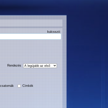
lcsszó:
Rendezés
rcsatornák
Címkék