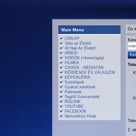
Ön i
Main Menu
CÍMLAP
Séta az Életért
40 Nap Az Életért
HÍREK!
Ke
VIDEÓK (+keresőgép)
FILMEK
Tota
CIKKEK - MÉDIATÁR
KÉRDÉSEK ÉS VÁLASZOK
K
KÉPGALÉRIA
Szórólapok
Gyakori kérdések
Partnerek
Segítő Szervezetek
K
RÓLUNK
YOUTUBE
FACEBOOK
Nemzetközi Hírek
Téte
2. ol