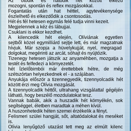
Az ötödik és hatodik hét között elkezd
mozogni,
spontán és reflex mozgásokkal.
Fogantatás után hat héttel, agytevékenysége
észlelhető
és elkezdődik a csontosodás.
Hét és fél hetesen egymás felé tudja vinni kezeit.
Megjelennek a kéz és lábujjai.
Csuklani is ekkor kezdhet.
A kilencedik hét elején, Olíviának
egyetlen
sejtből
közel egymilliárd sejtje lett, és már
magzatnak
hívjuk. Már szopja a
hüvelykujját, nyel, megragad
dolgokat,
megérinti az arcát, sóhajt és nyújtózik.
Tizenegy hetesen játszik az anyaméhben,
mozgatja a
testét és felfedezi a környezetét.
hét Ízlelőbimbói már érettebbek
hétre, de még
szétszórtan helyezkednek el
- a szájában.
Anyukája először
a tizennegyedik, tizennyolcadik hét
között
érzi meg Olívia mozgását.
A tizennyolcadik héttől, ultrahang
vizsgálattal gégéjén
látható, hogy beszélő mozdulatokat tesz.
Vannak babák, akik a huszadik hét környékén,
sok
segítséggel, életben maradtak a méhen kívül.
A huszonhetedik héten szemei érzékelik a fényt.
Felismeri szülei hangját, sőt,
altatódalokat és meséket
is.
Olívia lenyűgöző utazást tett meg
az elmúlt kilenc