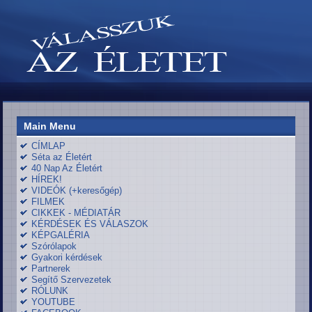
Main Menu
CÍMLAP
Séta az Életért
40 Nap Az Életért
HÍREK!
VIDEÓK (+keresőgép)
FILMEK
CIKKEK - MÉDIATÁR
KÉRDÉSEK ÉS VÁLASZOK
KÉPGALÉRIA
Szórólapok
Gyakori kérdések
Partnerek
Segítő Szervezetek
RÓLUNK
YOUTUBE