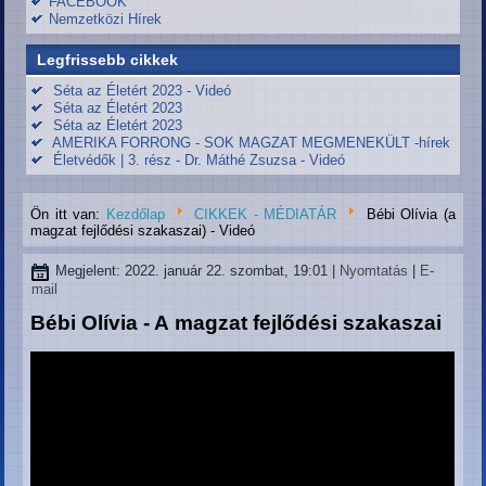
FACEBOOK
Nemzetközi Hírek
Legfrissebb cikkek
Séta az Életért 2023 - Videó
Séta az Életért 2023
Séta az Életért 2023
AMERIKA FORRONG - SOK MAGZAT MEGMENEKÜLT -hírek
Életvédők | 3. rész - Dr. Máthé Zsuzsa - Videó
Ön itt van:
Kezdőlap
CIKKEK - MÉDIATÁR
Bébi Olívia (a
magzat fejlődési szakaszai) - Videó
Megjelent: 2022. január 22. szombat, 19:01
|
Nyomtatás
|
E-
mail
Bébi Olívia - A magzat fejlődési szakaszai