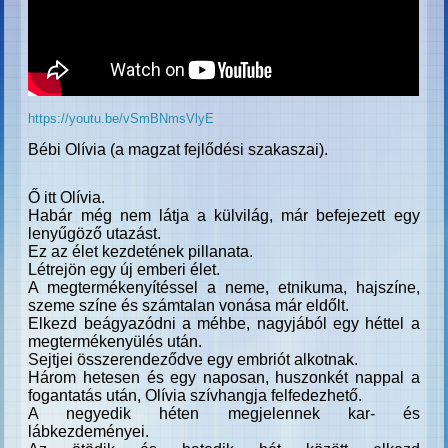
https://youtu.be/vSmBNmsVlyE
Bébi Olívia (a magzat fejlődési szakaszai).
Ő itt Olívia.
Habár még nem látja a külvilág,
már befejezett egy
lenyűgöző utazást.
Ez az élet kezdetének pillanata.
Létrejön egy új emberi élet.
A megtermékenyítéssel a neme, etnikuma,
hajszíne,
szeme színe és számtalan
vonása már eldőlt.
Elkezd beágyazódni a méhbe,
nagyjából egy héttel a
megtermékenyülés után.
Sejtjei összerendeződve egy embriót alkotnak.
Három hetesen és egy naposan, huszonkét nappal
a
fogantatás után, Olívia szívhangja felfedezhető.
A negyedik héten megjelennek kar- és
lábkezdeményei.