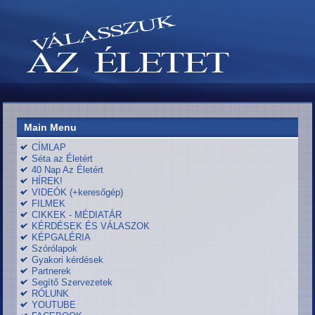
Main Menu
CÍMLAP
Séta az Életért
40 Nap Az Életért
HÍREK!
VIDEÓK (+keresőgép)
FILMEK
CIKKEK - MÉDIATÁR
KÉRDÉSEK ÉS VÁLASZOK
KÉPGALÉRIA
Szórólapok
Gyakori kérdések
Partnerek
Segítő Szervezetek
RÓLUNK
YOUTUBE