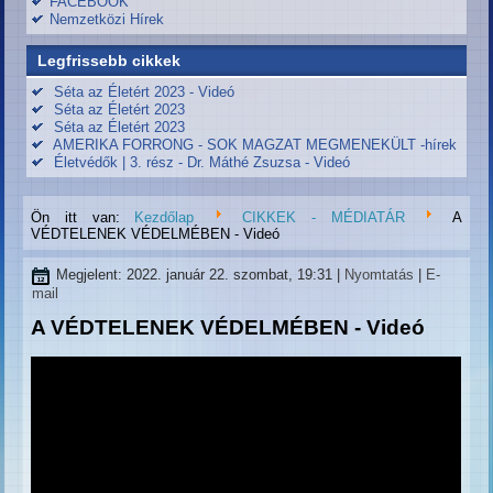
FACEBOOK
Nemzetközi Hírek
Legfrissebb cikkek
Séta az Életért 2023 - Videó
Séta az Életért 2023
Séta az Életért 2023
AMERIKA FORRONG - SOK MAGZAT MEGMENEKÜLT -hírek
Életvédők | 3. rész - Dr. Máthé Zsuzsa - Videó
Ön itt van:
Kezdőlap
CIKKEK - MÉDIATÁR
A
VÉDTELENEK VÉDELMÉBEN - Videó
Megjelent: 2022. január 22. szombat, 19:31
|
Nyomtatás
|
E-
mail
A VÉDTELENEK VÉDELMÉBEN - Videó