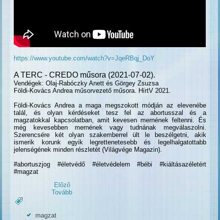
https://www.youtube.com/watch?v=JqeRBqj_DoY
A TERC - CREDO műsora (2021-07-02).
Vendégek: Olaj-Rabóczky Anett és Görgey Zsuzsa
Földi-Kovács Andrea műsorvezető műsora. HírtV 2021.
Földi-Kovács Andrea a maga megszokott módján az elevenébe
talál, és olyan kérdéseket tesz fel az abortusszal és a
magzatokkal kapcsolatban, amit kevesen mernének feltenni. És
még kevesebben mernének vagy tudnának megválaszolni.
Szerencsére két olyan szakemberrel ült le beszélgetni, akik
ismerik korunk egyik legrettenetesebb és legelhalgatottabb
jelenségének minden részletét (Világvége Magazin).
#abortuszjog #életvédő #életvédelem #bébi #kiáltásazéletért
#magzat
Előző
Tovább
magzat