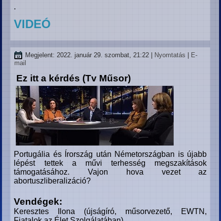
.
VIDEÓ
Megjelent: 2022. január 29. szombat, 21:22
|
Nyomtatás
|
E-
mail
Ez itt a kérdés (Tv Műsor)
Portugália és Írország után Németországban is újabb
lépést tettek a művi terhesség megszakítások
támogatásához.
Vajon hova vezet az
abortuszliberalizáció?
Vendégek:
Keresztes Ilona (újságíró, műsorvezető, EWTN,
Fiatalok az Élet Szolgálatában).