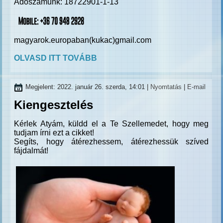
Adószámunk: 18722901-1-13
magyarok.europaban(kukac)gmail.com
OLVASD ITT TOVÁBB
Megjelent: 2022. január 26. szerda, 14:01
|
Nyomtatás
|
E-mail
Kiengesztelés
Kérlek Atyám, küldd el a Te Szellemedet, hogy meg
tudjam írni ezt a cikket!
Segíts, hogy átérezhessem, átérezhessük szíved
fájdalmát!