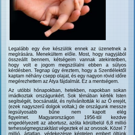
Legalább egy éve készülök ennek az üzenetnek a
megírására. Menekültem előle. Most, hogy nagyjából
összeállt bennem, kétségeim vannak atekintetben,
hogy volt e jogom megszólalni ebben a súlyos
kérdésben. Tegnap úgy éreztem, hogy a Szentlélektől
kaptam néhány csepp olajat, és egy nagyon rövid időre
megérezhettem az Atya fájdalmát. Ez a mentségem.
Az utóbbi hónapokban, hetekben, napokban sokan
imádkoztak országunkért. Sok témában kérték Isten
segítségét, bocsánatát, és nyilvánították ki az Ő erejét,
(ezek nagyszerű dolgok voltak,) de országunk messze
legsúlyosabb bűne nem kapott elég
figyelmet.
Magyarországon 1956-tól kezdve
engedélyezett az abortusz, azóta körülbelül 6,8 millió
terhességmegszakítást végeztek el az orvosok.
Közel 7
millió, ártatlan, védekezésre képtelen embert öltünk