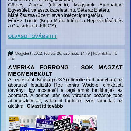
Görgey Zsuzsa (életvédő, Magyarok Európában
Egyesület,
valasszukazeletet.hu,
Séta az Életért).
Máté Zsuzsa (Szent István Intézet igazgatója).
Fűrész Tünde (Kopp Mária Intézet a Népesedésért és
a Családokért -KINCS).
OLVASD TOVÁBB ITT
Megjelent: 2022. február 26. szombat, 14:49
|
Nyomtatás
|
E-
mail
AMERIKA FORRONG - SOK MAGZAT
MEGMENEKÜLT
A Legfelsőbb Bíróság (USA) eltörölte (5-4 arányban) az
abortuszt legalizáló Roe kontra Wade-el cimkézett
törvényt, így mostantól a tagállamok betilthatják az
abortuszt. A döntés után sok városban bezártak több
abortuszklinikát, valamint tüntetők ezrei vonultak az
utcákra.
Olvast itt tovább