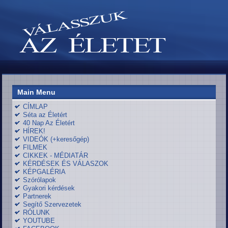
Main Menu
CÍMLAP
Séta az Életért
40 Nap Az Életért
HÍREK!
VIDEÓK (+keresőgép)
FILMEK
CIKKEK - MÉDIATÁR
KÉRDÉSEK ÉS VÁLASZOK
KÉPGALÉRIA
Szórólapok
Gyakori kérdések
Partnerek
Segítő Szervezetek
RÓLUNK
YOUTUBE