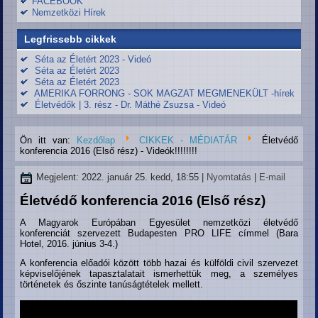
FACEBOOK
Nemzetközi Hírek
Legfrissebb cikkek
Séta az Életért 2023 - Videó
Séta az Életért 2023
Séta az Életért 2023
AMERIKA FORRONG - SOK MAGZAT MEGMENEKÜLT -hírek
Életvédők | 3. rész - Dr. Máthé Zsuzsa - Videó
Ön itt van:
Kezdőlap
CIKKEK - MÉDIATÁR
Életvédő
konferencia 2016 (Első rész) - Videók!!!!!!!!
Megjelent: 2022. január 25. kedd, 18:55
|
Nyomtatás
|
E-mail
Életvédő konferencia 2016 (Első rész)
A Magyarok Európában Egyesület nemzetközi életvédő
konferenciát szervezett Budapesten PRO LIFE címmel (Bara
Hotel, 2016. június 3-4.)
A konferencia előadói között több hazai és külföldi civil szervezet
képviselőjének tapasztalatait ismerhettük meg, a személyes
történetek és őszinte tanúságtételek mellett.