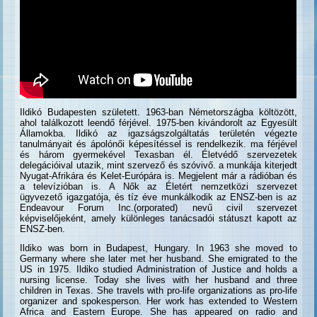
Ildikó Budapesten született. 1963-ban Németországba költözött,
ahol találkozott leendő férjével. 1975-ben kivándorolt az Egyesült
Államokba. Ildikó az igazságszolgáltatás területén végezte
tanulmányait és ápolónői képesítéssel is rendelkezik. ma férjével
és három gyermekével Texasban él. Életvédő szervezetek
delegációival utazik, mint szervező és szóvivő. a munkája kiterjedt
Nyugat-Afrikára és Kelet-Európára is. Megjelent már a rádióban és
a televízióban is. A Nők az Életért nemzetközi szervezet
ügyvezető igazgatója, és tíz éve munkálkodik az ENSZ-ben is az
Endeavour Forum Inc.(orporated) nevű civil szervezet
képviselőjeként, amely különleges tanácsadói státuszt kapott az
ENSZ-ben.
Ildiko was born in Budapest, Hungary. In 1963 she moved to
Germany where she later met her husband. She emigrated to the
US in 1975. Ildiko studied Administration of Justice and holds a
nursing license. Today she lives with her husband and three
children in Texas. She travels with pro-life organizations as pro-life
organizer and spokesperson. Her work has extended to Western
Africa and Eastern Europe. She has appeared on radio and