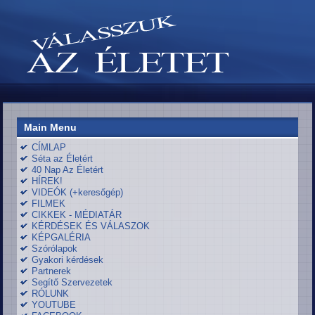
Main Menu
CÍMLAP
Séta az Életért
40 Nap Az Életért
HÍREK!
VIDEÓK (+keresőgép)
FILMEK
CIKKEK - MÉDIATÁR
KÉRDÉSEK ÉS VÁLASZOK
KÉPGALÉRIA
Szórólapok
Gyakori kérdések
Partnerek
Segítő Szervezetek
RÓLUNK
YOUTUBE