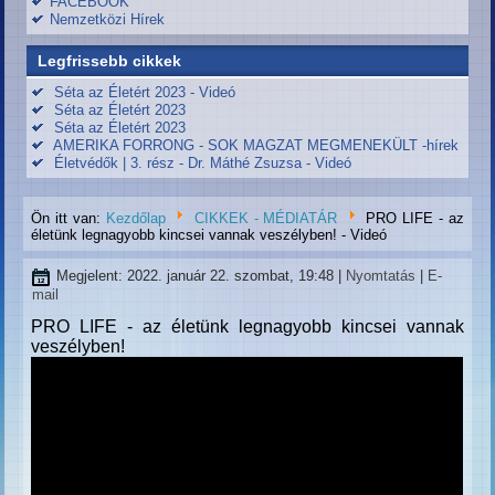
FACEBOOK
Nemzetközi Hírek
Legfrissebb cikkek
Séta az Életért 2023 - Videó
Séta az Életért 2023
Séta az Életért 2023
AMERIKA FORRONG - SOK MAGZAT MEGMENEKÜLT -hírek
Életvédők | 3. rész - Dr. Máthé Zsuzsa - Videó
Ön itt van:
Kezdőlap
CIKKEK - MÉDIATÁR
PRO LIFE - az
életünk legnagyobb kincsei vannak veszélyben! - Videó
Megjelent: 2022. január 22. szombat, 19:48
|
Nyomtatás
|
E-
mail
PRO LIFE - az életünk legnagyobb kincsei vannak
veszélyben!