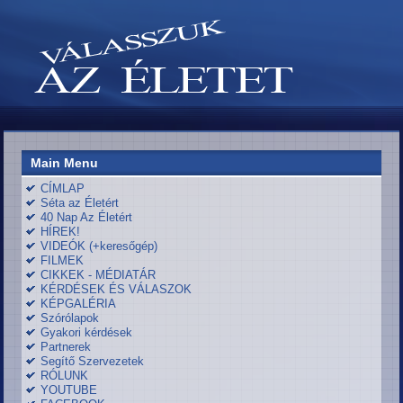
Main Menu
CÍMLAP
Séta az Életért
40 Nap Az Életért
HÍREK!
VIDEÓK (+keresőgép)
FILMEK
CIKKEK - MÉDIATÁR
KÉRDÉSEK ÉS VÁLASZOK
KÉPGALÉRIA
Szórólapok
Gyakori kérdések
Partnerek
Segítő Szervezetek
RÓLUNK
YOUTUBE