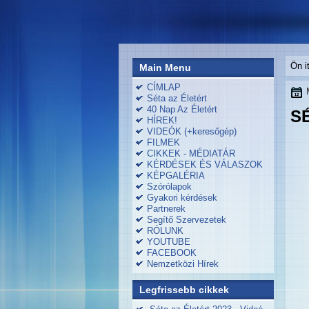
Ön i
Main Menu
CÍMLAP
Séta az Életért
40 Nap Az Életért
S
HÍREK!
VIDEÓK (+keresőgép)
FILMEK
CIKKEK - MÉDIATÁR
KÉRDÉSEK ÉS VÁLASZOK
KÉPGALÉRIA
Szórólapok
Gyakori kérdések
Partnerek
Segítő Szervezetek
RÓLUNK
YOUTUBE
FACEBOOK
Nemzetközi Hírek
Legfrissebb cikkek