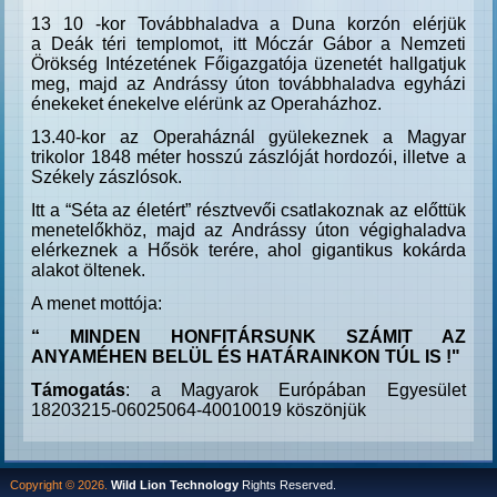
13 10 -kor
Továbbhaladva a Duna korzón elérjük
a
Deák téri templomot, itt Móczár Gábor a Nemzeti
Örökség Intézetének Főigazgatója üzenetét hallgatjuk
meg, majd az Andrássy úton továbbhaladva egyházi
énekeket énekelve elérünk az Operaházhoz.
13.40-kor az Operaháznál gyülekeznek a Magyar
trikolor 1848 méter hosszú zászlóját hordozói, illetve a
Székely zászlósok.
Itt a “Séta az életért” résztvevői csatlakoznak az előttük
menetelőkhöz, majd az Andrássy úton végighaladva
elérkeznek a Hősök terére, ahol gigantikus kokárda
alakot öltenek.
A menet mottója:
“ MINDEN HONFITÁRSUNK SZÁMIT AZ
ANYAMÉHEN BELÜL ÉS HATÁRAINKON TÚL IS !"
Támogatás
: a Magyarok Európában Egyesület
18203215-06025064-40010019 köszönjük
Copyright © 2026.
Wild Lion Technology
Rights Reserved.