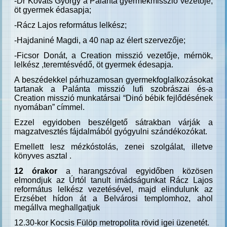
-Dr Kováts György a Palánta gyermekmisszió vezetője,
öt gyermek édasapja;
-Rácz Lajos református lelkész;
-Hajdaniné Magdi, a 40 nap az élert szervezője;
-Ficsor Donát, a Creation misszió vezetője, mérnök,
lelkész ,teremtésvédő, öt gyermek édesapja.
A beszédekkel párhuzamosan gyermekfoglalkozásokat
tartanak a Palánta misszió lufi szobrászai és-a
Creation misszió munkatársai “Dinó bébik fejlődésének
nyomában” címmel.
Ezzel egyidoben beszélgető sátrakban várják a
magzatvesztés fájdalmából gyógyulni szándékozókat.
Emellett lesz mézkóstolás, zenei szolgálat, illetve
könyves asztal .
12 órakor
a harangszóval egyidőben közösen
elmondjuk az Úrtól tanult imádságunkat Rácz Lajos
református lelkész vezetésével, majd elindulunk az
Erzsébet hídon át a Belvárosi templomhoz, ahol
megállva meghallgatjuk
12.30-kor Kocsis Fülöp metropolita rövid igei üzenetét.