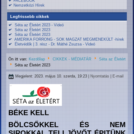
FACEBOOK
Nemzetközi Hírek
Legfrissebb cikkek
Séta az Életért 2023 - Videó
Séta az Életért 2023
Séta az Életért 2023
AMERIKA FORRONG - SOK MAGZAT MEGMENEKÜLT -hírek
Életvédők | 3. rész - Dr. Máthé Zsuzsa - Videó
Ön itt van:
Kezdőlap
CIKKEK - MÉDIATÁR
Séta az Életért
Séta az Életért 2023
Megjelent: 2023. május 10. szerda, 19:23
|
Nyomtatás
|
E-mail
BÉKE KELL
BÖLCSŐKKEL
ÉS NEM
SIROKKAL
TELI JÖVŐT ÉPITÜNK