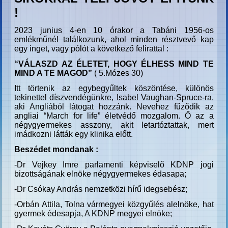
!
2023 junius 4-en 10 órakor a Tabáni 1956-os
emlékműnél találkozunk, ahol minden résztvevő kap
egy inget, vagy pólót a következő felirattal :
“VÁLASZD AZ ÉLETET, HOGY ÉLHESS MIND TE
MIND A TE MAGOD”
( 5.Mózes 30)
Itt törtenik az egybegyűltek köszöntése, különös
tekinettel díszvendégünkre, Isabel Vaughan-Spruce-ra,
aki Angliából látogat hozzánk. Nevehez fűződik az
angliai “March for life” életvédő mozgalom. Ő az a
négygyermekes asszony, akit letartóztattak, mert
imádkozni látták egy klinika előtt.
Beszédet mondanak :
-Dr Vejkey Imre parlamenti képviselő KDNP jogi
bizottságának elnöke négygyermekes édasapa;
-Dr Csókay András nemzetközi hírű idegsebész;
-Orbán Attila, Tolna vármegyei közgyűlés alelnöke, hat
gyermek édesapja, A KDNP megyei elnöke;