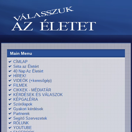
Main Menu
CÍMLAP
Séta az Életért
40 Nap Az Életért
HÍREK!
VIDEÓK (+keresőgép)
FILMEK
CIKKEK - MÉDIATÁR
KÉRDÉSEK ÉS VÁLASZOK
KÉPGALÉRIA
Szórólapok
Gyakori kérdések
Partnerek
Segítő Szervezetek
RÓLUNK
YOUTUBE