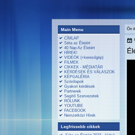
Ön i
Main Menu
CÍMLAP
Séta az Életért
40 Nap Az Életért
Él
HÍREK!
VIDEÓK (+keresőgép)
FILMEK
CIKKEK - MÉDIATÁR
KÉRDÉSEK ÉS VÁLASZOK
KÉPGALÉRIA
Szórólapok
Gyakori kérdések
Partnerek
Segítő Szervezetek
RÓLUNK
YOUTUBE
FACEBOOK
Nemzetközi Hírek
Legfrissebb cikkek