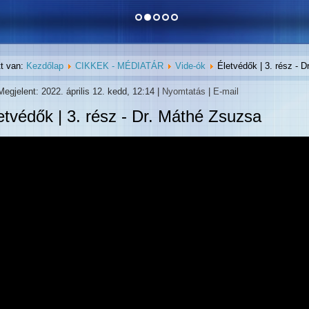
tt van:
Kezdőlap
CIKKEK - MÉDIATÁR
Vide-ók
Életvédők | 3. rész - 
Megjelent: 2022. április 12. kedd, 12:14
|
Nyomtatás
|
E-mail
etvédők | 3. rész - Dr. Máthé Zsuzsa