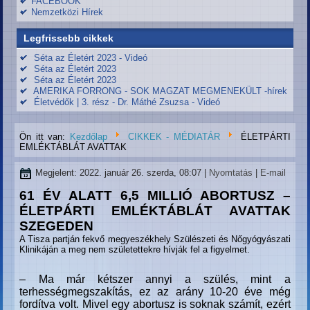
FACEBOOK
Nemzetközi Hírek
Legfrissebb cikkek
Séta az Életért 2023 - Videó
Séta az Életért 2023
Séta az Életért 2023
AMERIKA FORRONG - SOK MAGZAT MEGMENEKÜLT -hírek
Életvédők | 3. rész - Dr. Máthé Zsuzsa - Videó
Ön itt van:
Kezdőlap
CIKKEK - MÉDIATÁR
ÉLETPÁRTI
EMLÉKTÁBLÁT AVATTAK
Megjelent: 2022. január 26. szerda, 08:07
|
Nyomtatás
|
E-mail
61 ÉV ALATT 6,5 MILLIÓ ABORTUSZ –
ÉLETPÁRTI EMLÉKTÁBLÁT AVATTAK
SZEGEDEN
A Tisza partján fekvő megyeszékhely Szülészeti és Nőgyógyászati
Klinikáján a meg nem születettekre hívják fel a figyelmet.
– Ma már kétszer annyi a szülés, mint a
terhességmegszakítás, ez az arány 10-20 éve még
fordítva volt. Mivel egy abortusz is soknak számít, ezért