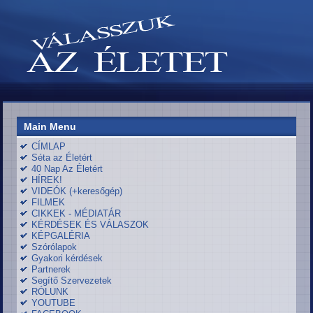
Main Menu
CÍMLAP
Séta az Életért
40 Nap Az Életért
HÍREK!
VIDEÓK (+keresőgép)
FILMEK
CIKKEK - MÉDIATÁR
KÉRDÉSEK ÉS VÁLASZOK
KÉPGALÉRIA
Szórólapok
Gyakori kérdések
Partnerek
Segítő Szervezetek
RÓLUNK
YOUTUBE