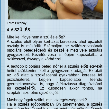
Fotó: Pixabay
4. A SZÜLÉS
Mire kell figyelnem a szülés előtt?
A szülés előtt olyan kórházat keressen, ahol újszülött
osztály is működik. Számoljon be szülészorvosának
bipoláris betegségéről és beszélje meg vele aktuális
gyógyszereit. Kezelőorvosa is lépjen kapcsolatba a
szülésszel, és/vagy a kórházzal.
A legtöbb bipoláris beteg nőnél a szülés előtt egy-két
héttel csökkenteni kell a gyógyszerek adagját. Ez alatt
az idő alatt a szokásosnál gyakrabban keresse fel
pszichiáterét. Lépjen kapcsolatba leendő
gyermekorvosával is, hogy tájékoztassa diagnózisáról
és kezeléséről. Ez különösen akkor fontos, ha
szoptatni szeretné újszülöttjét.
Máshogy fogok szülni, mint az egészségesek?
Ha a szülés időpontjában Ön tünetmentes, a szülés
ugyanúgy fog Önnél lezajlani, mint más nőknél. Önnek