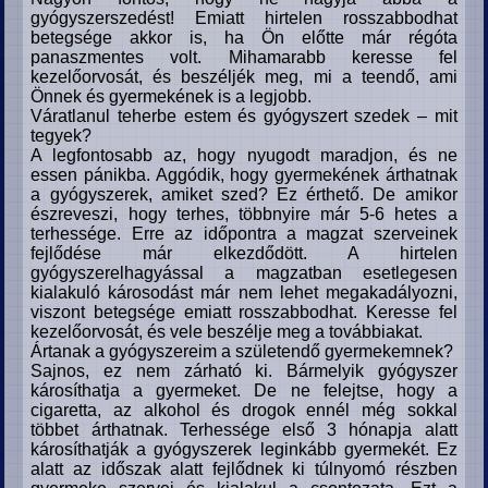
gyógyszerszedést! Emiatt hirtelen rosszabbodhat
betegsége akkor is, ha Ön előtte már régóta
panaszmentes volt. Mihamarabb keresse fel
kezelőorvosát, és beszéljék meg, mi a teendő, ami
Önnek és gyermekének is a legjobb.
Váratlanul teherbe estem és gyógyszert szedek – mit
tegyek?
A legfontosabb az, hogy nyugodt maradjon, és ne
essen pánikba. Aggódik, hogy gyermekének árthatnak
a gyógyszerek, amiket szed? Ez érthető. De amikor
észreveszi, hogy terhes, többnyire már 5-6 hetes a
terhessége. Erre az időpontra a magzat szerveinek
fejlődése már elkezdődött. A hirtelen
gyógyszerelhagyással a magzatban esetlegesen
kialakuló károsodást már nem lehet megakadályozni,
viszont betegsége emiatt rosszabbodhat. Keresse fel
kezelőorvosát, és vele beszélje meg a továbbiakat.
Ártanak a gyógyszereim a születendő gyermekemnek?
Sajnos, ez nem zárható ki. Bármelyik gyógyszer
károsíthatja a gyermeket. De ne felejtse, hogy a
cigaretta, az alkohol és drogok ennél még sokkal
többet árthatnak. Terhessége első 3 hónapja alatt
károsíthatják a gyógyszerek leginkább gyermekét. Ez
alatt az időszak alatt fejlődnek ki túlnyomó részben