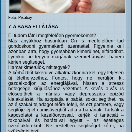
Fotó: Pixabay
7. A BABA ELLÁTÁSA
El tudom látni megfelelően gyermekemet?
Más anyákhoz hasonlóan Ön is megfelelően tud
gondoskodni gyermekéről szeretettel. Figyelnie kell
azonban arra, hogy gyorsabban kimerülhet, elfáradhat.
Ilyenkor ne tegyen magának szemrehányást, hanem
kérjen segítséget.
Hamar kimerülök, mit tegyek?
A kórházból kikerülve alkalmazkodnia kell egy teljesen
új élethelyzethez. Fontos, hogy ne merüljön ki,
gazdálkodjon az energiájával, hiszen a stressz
betegsége kiújulásához vezethet. A kevés alvás is
elősegítheti a mániás vagy depressziós epizód
kialakulását. Ha szoptatja a babát, sokat segíthet, ha
az éjszakai tejadagot előre lefeji, és ezt partnere, vagy
segítője éjjel cumisüvegből adja a babának. Tartsák a
kapcsolatot a kezelőorvossal, kérjék ki tanácsát –
rokonaival és barátaival együtt – az esetleges
rizikófaktorokról. Ne restelljen segítséget kérni, ha
szükségét érzi!