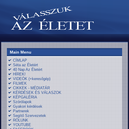
Main Menu
CÍMLAP
Séta az Életért
40 Nap Az Életért
HÍREK!
VIDEÓK (+keresőgép)
FILMEK
CIKKEK - MÉDIATÁR
KÉRDÉSEK ÉS VÁLASZOK
KÉPGALÉRIA
Szórólapok
Gyakori kérdések
Partnerek
Segítő Szervezetek
RÓLUNK
YOUTUBE