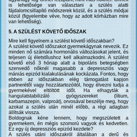
is lehetősége van választani a szülés alatti
fájdalomcsillapító módszerek közül, és a szülés módjai
közül (figyelembe véve, hogy az adott kórházban mire
van lehetőség).
5. A SZÜLÉST KÖVETŐ IDŐSZAK
Mire kell figyelnem a szülést követő időszakban?
A szülést követő időszakot gyermekágynak nevezik. Ez
minden nő számára hormonális változásokat jelent, és
teljesen új életstílushoz kell alkalmazkodni. A szülést
követő első 3 hónap alatt a bipoláris betegségben
szenvedő nőknél magasabb a depressziós vagy
mániás epizód kialakulásának kockázata. Fontos, hogy
ebben az időszakban elég támogatást kapjon
partnerétől vagy hozzátartozóitól, hogy élvezni tudja a
gyermekével eltöltött időt. Ha elhagyták a
hangulatstabilizáló gyógyszereket (lítium,
karbamazepin, valproát), orvosával beszélje meg, hogy
azokat a szülés után minél előbb, a régi adagban
állítsák vissza.
Boldognak kéne lennem, hogy megszületett a
gyermekem, én mégis szomorú vagyok és kedvetlen.
Ez egy új depressziós epizód kezdete?
A szülés utáni időszakról általában a derű és