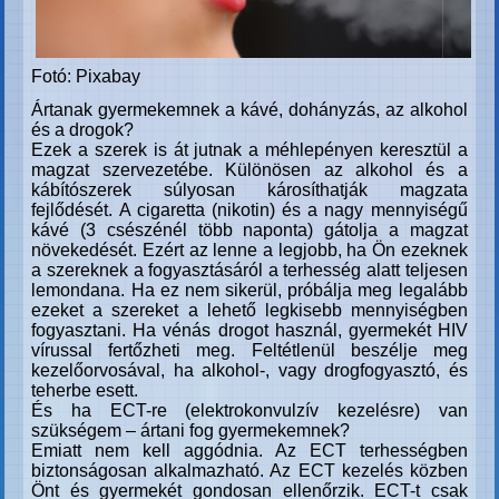
Fotó: Pixabay
Ártanak gyermekemnek a kávé, dohányzás, az alkohol
és a drogok?
Ezek a szerek is át jutnak a méhlepényen keresztül a
magzat szervezetébe. Különösen az alkohol és a
kábítószerek súlyosan károsíthatják magzata
fejlődését. A cigaretta (nikotin) és a nagy mennyiségű
kávé (3 csészénél több naponta) gátolja a magzat
növekedését. Ezért az lenne a legjobb, ha Ön ezeknek
a szereknek a fogyasztásáról a terhesség alatt teljesen
lemondana. Ha ez nem sikerül, próbálja meg legalább
ezeket a szereket a lehető legkisebb mennyiségben
fogyasztani. Ha vénás drogot használ, gyermekét HIV
vírussal fertőzheti meg. Feltétlenül beszélje meg
kezelőorvosával, ha alkohol-, vagy drogfogyasztó, és
teherbe esett.
És ha ECT-re (elektrokonvulzív kezelésre) van
szükségem – ártani fog gyermekemnek?
Emiatt nem kell aggódnia. Az ECT terhességben
biztonságosan alkalmazható. Az ECT kezelés közben
Önt és gyermekét gondosan ellenőrzik. ECT-t csak