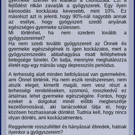
gyermeke szervei és kialakul a csontozata. Ezt a
fejlődést ritkán zavarják a gyógyszerek. Egy ilyen
károsodás kockázata kevesebb, mint 10%. Ez
másrészt azt is jelenti, hogy 90%-nál nagyobb annak
az esélye, hogy gyógyszert szedő anyának
egészséges gyermeke szülessen.
Mi történhet, ha nem szedem tovább a
gyógyszereimet?
Ha nem szedi tovább gyógyszereit az Önnek és
gyermeke egészségének is igen kockázatos, mert a
gyógyszerszedés abbahagyása miatt felléphetnek
betegsége tünetei. Ön tudja, mennyire meghatározza
életét egy-egy mániás vagy depressziós periódus.
A terhesség alatt minden befolyással van gyermekére,
ami Önnel történik. Ha nem eszik rendszeresen, nem
alszik eleget, kimeríti magát, nem vesz részt a
terhességi rendeléseken, szomorú, rosszkedvű ez
ártalmas lehet gyermeke egészségére. Fontos, hogy
ezeket a dolgokat minél előbb megbeszélje
kezelőorvosával, aki tanácsokkal látja el, hogy
közösen hozhassanak döntést. Tudnia kell, hogy nincs
olyan döntés, ami kockázatmentes.
Reggelente rosszulléttel és hányással ébredek, hatnak
ilyenkor a gyógyszereim?