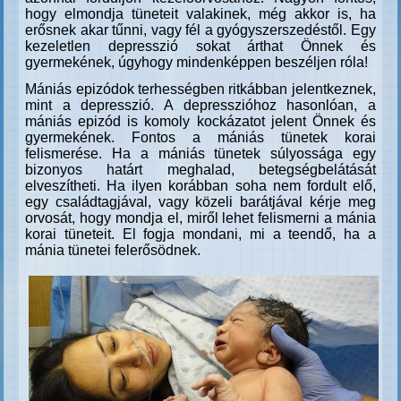
hogy elmondja tüneteit valakinek, még akkor is, ha
erősnek akar tűnni, vagy fél a gyógyszerszedéstől. Egy
kezeletlen depresszió sokat árthat Önnek és
gyermekének, úgyhogy mindenképpen beszéljen róla!
Mániás epizódok terhességben ritkábban jelentkeznek,
mint a depresszió. A depresszióhoz hasonlóan, a
mániás epizód is komoly kockázatot jelent Önnek és
gyermekének. Fontos a mániás tünetek korai
felismerése. Ha a mániás tünetek súlyossága egy
bizonyos határt meghalad, betegségbelátását
elveszítheti. Ha ilyen korábban soha nem fordult elő,
egy családtagjával, vagy közeli barátjával kérje meg
orvosát, hogy mondja el, miről lehet felismerni a mánia
korai tüneteit. El fogja mondani, mi a teendő, ha a
mánia tünetei felerősödnek.