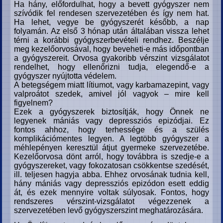
Ha hány, előfordulhat, hogy a bevett gyógyszer nem
szívódik fel rendesen szervezetében és így nem hat.
Ha lehet, vegye be gyógyszerét később, a nap
folyamán. Az első 3 hónap után általában vissza lehet
térni a korábbi gyógyszerbevételi rendhez. Beszélje
meg kezelőorvosával, hogy beveheti-e más időpontban
a gyógyszereit. Orvosa gyakoribb vérszint vizsgálatot
rendelhet, hogy ellenőrizni tudja, elegendő-e a
gyógyszer nyújtotta védelem.
A betegségem miatt lítiumot, vagy karbamazepint, vagy
valproátot szedek, amivel jól vagyok – mire kell
figyelnem?
Ezek a gyógyszerek biztosítják, hogy Önnek ne
legyenek mániás vagy depressziós epizódjai. Ez
fontos ahhoz, hogy terhessége és a szülés
komplikációmentes legyen. A legtöbb gyógyszer a
méhlepényen keresztül átjut gyermeke szervezetébe.
Kezelőorvosa dönt arról, hogy továbbra is szedje-e a
gyógyszereket, vagy fokozatosan csökkentse szedését,
ill. teljesen hagyja abba. Ehhez orvosának tudnia kell,
hány mániás vagy depressziós epizódon esett eddig
át, és ezek mennyire voltak súlyosak. Fontos, hogy
rendszeres vérszint-vizsgálatot végezzenek a
szervezetében levő gyógyszerszint meghatározására.