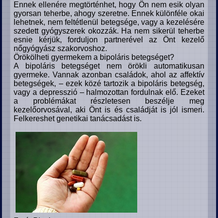
Ennek ellenére megtörténhet, hogy Ön nem esik olyan
gyorsan teherbe, ahogy szeretne. Ennek különféle okai
lehetnek, nem feltétlenül betegsége, vagy a kezelésére
szedett gyógyszerek okozzák. Ha nem sikerül teherbe
esnie kérjük, forduljon partnerével az Önt kezelő
nőgyógyász szakorvoshoz.
Örökölheti gyermekem a bipoláris betegséget?
A bipoláris betegséget nem örökli automatikusan
gyermeke. Vannak azonban családok, ahol az affektív
betegségek, – ezek közé tartozik a bipoláris betegség,
vagy a depresszió – halmozottan fordulnak elő. Ezeket
a problémákat részletesen beszélje meg
kezelőorvosával, aki Önt is és családját is jól ismeri.
Felkereshet genetikai tanácsadást is.