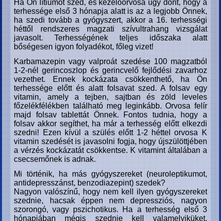
Ha Ön lítiumot szed, és kezelőorvosa úgy dönt, hogy a
terhessége első 3 hónapja alatt is az a legjobb Önnek,
ha szedi tovább a gyógyszert, akkor a 16. terhességi
héttől rendszeres magzati szívultrahang vizsgálat
javasolt. Terhességének teljes időszaka alatt
bőségesen igyon folyadékot, főleg vizet!
Karbamazepin vagy valproát szedése 100 magzatból
1-2-nél gerincoszlop és gerincvelő fejlődési zavarhoz
vezethet. Ennek kockázata csökkenthető, ha Ön
terhessége előtt és alatt folsavat szed. A folsav egy
vitamin, amely a tejben, sajtban és zöld leveles
főzelékfélékben található meg leginkább. Orvosa felír
majd folsav tablettát Önnek. Fontos tudnia, hogy a
folsav akkor segíthet, ha már a terhesség előtt elkezdi
szedni! Ezen kívül a szülés előtt 1-2 héttel orvosa K
vitamin szedését is javasolni fogja, hogy újszülöttjében
a vérzés kockázatát csökkentse. K vitamint általában a
csecsemőnek is adnak.
Mi történik, ha más gyógyszereket (neuroleptikumot,
antidepresszánst, benzodiazepint) szedek?
Nagyon valószínű, hogy nem kell ilyen gyógyszereket
szednie, hacsak éppen nem depressziós, nagyon
szorongó, vagy pszichotikus. Ha a terhesség első 3
hónapjában mégis szednie kell valamelyiküket,