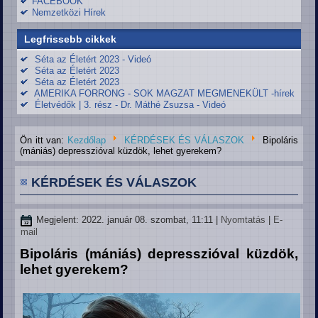
FACEBOOK
Nemzetközi Hírek
Legfrissebb cikkek
Séta az Életért 2023 - Videó
Séta az Életért 2023
Séta az Életért 2023
AMERIKA FORRONG - SOK MAGZAT MEGMENEKÜLT -hírek
Életvédők | 3. rész - Dr. Máthé Zsuzsa - Videó
Ön itt van:
Kezdőlap
KÉRDÉSEK ÉS VÁLASZOK
Bipoláris
(mániás) depresszióval küzdök, lehet gyerekem?
KÉRDÉSEK ÉS VÁLASZOK
Megjelent: 2022. január 08. szombat, 11:11
|
Nyomtatás
|
E-
mail
Bipoláris (mániás) depresszióval küzdök,
lehet gyerekem?