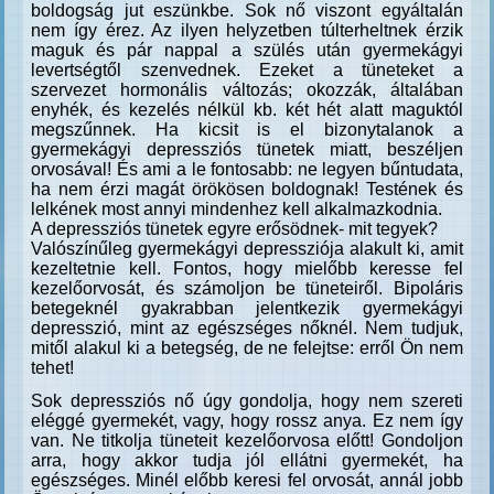
boldogság jut eszünkbe. Sok nő viszont egyáltalán
nem így érez. Az ilyen helyzetben túlterheltnek érzik
maguk és pár nappal a szülés után gyermekágyi
levertségtől szenvednek. Ezeket a tüneteket a
szervezet hormonális változás; okozzák, általában
enyhék, és kezelés nélkül kb. két hét alatt maguktól
megszűnnek. Ha kicsit is el bizonytalanok a
gyermekágyi depressziós tünetek miatt, beszéljen
orvosával! És ami a le fontosabb: ne legyen bűntudata,
ha nem érzi magát örökösen boldognak! Testének és
lelkének most annyi mindenhez kell alkalmazkodnia.
A depressziós tünetek egyre erősödnek- mit tegyek?
Valószínűleg gyermekágyi depressziója alakult ki, amit
kezeltetnie kell. Fontos, hogy mielőbb keresse fel
kezelőorvosát, és számoljon be tüneteiről. Bipoláris
betegeknél gyakrabban jelentkezik gyermekágyi
depresszió, mint az egészséges nőknél. Nem tudjuk,
mitől alakul ki a betegség, de ne felejtse: erről Ön nem
tehet!
Sok depressziós nő úgy gondolja, hogy nem szereti
eléggé gyermekét, vagy, hogy rossz anya. Ez nem így
van. Ne titkolja tüneteit kezelőorvosa előtt! Gondoljon
arra, hogy akkor tudja jól ellátni gyermekét, ha
egészséges. Minél előbb keresi fel orvosát, annál jobb