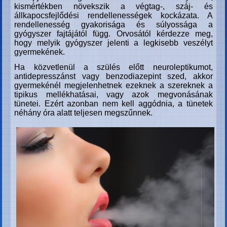
kismértékben növekszik a végtag-, száj- és
állkapocsfejlődési rendellenességek kockázata. A
rendellenesség gyakorisága és súlyossága a
gyógyszer fajtájától függ. Orvosától kérdezze meg,
hogy melyik gyógyszer jelenti a legkisebb veszélyt
gyermekének.
Ha közvetlenül a szülés előtt neuroleptikumot,
antidepresszánst vagy benzodiazepint szed, akkor
gyermekénél megjelenhetnek ezeknek a szereknek a
tipikus mellékhatásai, vagy azok megvonásának
tünetei. Ezért azonban nem kell aggódnia, a tünetek
néhány óra alatt teljesen megszűnnek.