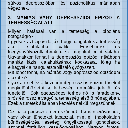
súlyos depresszióban és pszichotikus mániában
végeznek.
3. MÁNIÁS VAGY DEPRESSZIÓS EPIZÓD A
TERHESSÉG ALATT
Milyen hatással van a terhesség a bipoláris
betegségre?
Egyesek azt tapasztalják, hogy hangulatuk a terhesség
alatt stabilabbá válik. Erősebbnek és
kiegyensúlyozottabbnak érzik magukat, mint valaha.
Ugyanakkor fennáll a depressziós epizód, ritkábban
mániás fázis kialakulásának kockázata, főleg ha
elhagyták a hangulatstabilizáló gyógyszert.
Mit lehet tenni, ha mániás vagy depressziós epizódom
alakul ki?
Gyakran nehéz a kezdődő depressziós epizód tüneteit
megkülönböztetni a terhesség normális jeleitől és
tüneteitől. Sok egészséges terhes nő is fáradékony,
sírós és rossz étvágyú a terhesség első 3 hónapjában.
Ezek a tünetek általában kezelés nélkül megszűnnek.
De ha a panaszok nem szűnnek, hanem erősödnek,
vagy olyan tüneteket tapasztal, mint pl. indokolatlan
bűnösségérzés, esetleg öngyilkossági gondolatok,
azonnal forduljon kezelőorvosához. Nagyon fontos,