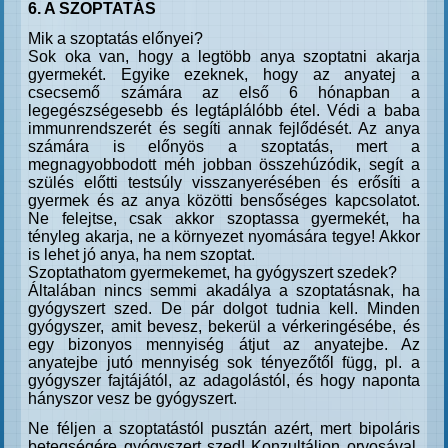
6. A SZOPTATÁS
Mik a szoptatás előnyei?
Sok oka van, hogy a legtöbb anya szoptatni akarja
gyermekét. Egyike ezeknek, hogy az anyatej a
csecsemő számára az első 6 hónapban a
legegészségesebb és legtáplálóbb étel. Védi a baba
immunrendszerét és segíti annak fejlődését. Az anya
számára is előnyös a szoptatás, mert a
megnagyobbodott méh jobban összehúzódik, segít a
szülés előtti testsúly visszanyerésében és erősíti a
gyermek és az anya közötti bensőséges kapcsolatot.
Ne felejtse, csak akkor szoptassa gyermekét, ha
tényleg akarja, ne a környezet nyomására tegye! Akkor
is lehet jó anya, ha nem szoptat.
Szoptathatom gyermekemet, ha gyógyszert szedek?
Általában nincs semmi akadálya a szoptatásnak, ha
gyógyszert szed. De pár dolgot tudnia kell. Minden
gyógyszer, amit bevesz, bekerül a vérkeringésébe, és
egy bizonyos mennyiség átjut az anyatejbe. Az
anyatejbe jutó mennyiség sok tényezőtől függ, pl. a
gyógyszer fajtájától, az adagolástól, és hogy naponta
hányszor vesz be gyógyszert.
Ne féljen a szoptatástól pusztán azért, mert bipoláris
betegségére gyógyszert szed! Konzultáljon orvosával,