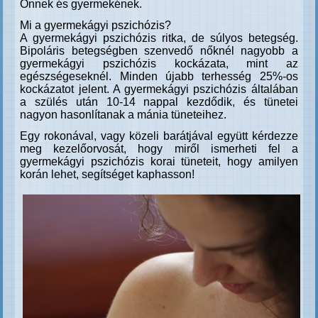
Önnek és gyermekének.
Mi a gyermekágyi pszichózis?
A gyermekágyi pszichózis ritka, de súlyos betegség.
Bipoláris betegségben szenvedő nőknél nagyobb a
gyermekágyi pszichózis kockázata, mint az
egészségeseknél. Minden újabb terhesség 25%-os
kockázatot jelent. A gyermekágyi pszichózis általában
a szülés után 10-14 nappal kezdődik, és tünetei
nagyon hasonlítanak a mánia tüneteihez.
Egy rokonával, vagy közeli barátjával együtt kérdezze
meg kezelőorvosát, hogy miről ismerheti fel a
gyermekágyi pszichózis korai tüneteit, hogy amilyen
korán lehet, segítséget kaphasson!