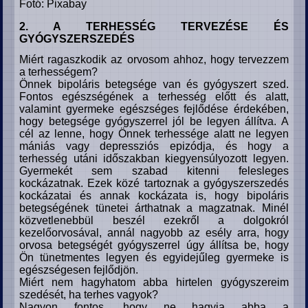
Fotó: Pixabay
2. A TERHESSÉG TERVEZÉSE ÉS
GYÓGYSZERSZEDÉS
Miért ragaszkodik az orvosom ahhoz, hogy tervezzem
a terhességem?
Önnek bipoláris betegsége van és gyógyszert szed.
Fontos egészségének a terhesség előtt és alatt,
valamint gyermeke egészséges fejlődése érdekében,
hogy betegsége gyógyszerrel jól be legyen állítva. A
cél az lenne, hogy Önnek terhessége alatt ne legyen
mániás vagy depressziós epizódja, és hogy a
terhesség utáni időszakban kiegyensúlyozott legyen.
Gyermekét sem szabad kitenni felesleges
kockázatnak. Ezek közé tartoznak a gyógyszerszedés
kockázatai és annak kockázata is, hogy bipoláris
betegségének tünetei árthatnak a magzatnak. Minél
közvetlenebbül beszél ezekről a dolgokról
kezelőorvosával, annál nagyobb az esély arra, hogy
orvosa betegségét gyógyszerrel úgy állítsa be, hogy
Ön tünetmentes legyen és egyidejűleg gyermeke is
egészségesen fejlődjön.
Miért nem hagyhatom abba hirtelen gyógyszereim
szedését, ha terhes vagyok?
Nagyon fontos, hogy ne hagyja abba a