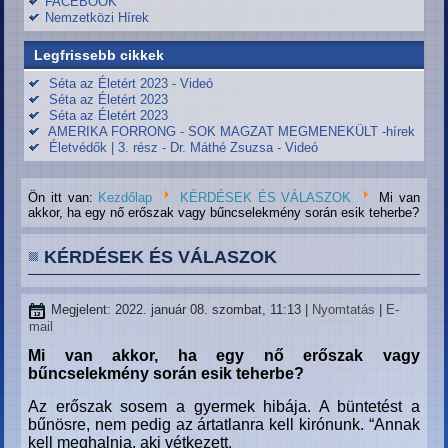
FACEBOOK
Nemzetközi Hírek
Legfrissebb cikkek
Séta az Életért 2023 - Videó
Séta az Életért 2023
Séta az Életért 2023
AMERIKA FORRONG - SOK MAGZAT MEGMENEKÜLT -hírek
Életvédők | 3. rész - Dr. Máthé Zsuzsa - Videó
Ön itt van:
Kezdőlap
KÉRDÉSEK ÉS VÁLASZOK
Mi van
akkor, ha egy nő erőszak vagy bűncselekmény során esik teherbe?
KÉRDÉSEK ÉS VÁLASZOK
Megjelent: 2022. január 08. szombat, 11:13
|
Nyomtatás
|
E-
mail
Mi van akkor, ha egy nő erőszak vagy
bűncselekmény során esik teherbe?
Az erőszak sosem a gyermek hibája. A büntetést a
bűnösre, nem pedig az ártatlanra kell kirónunk. “Annak
kell meghalnia, aki vétkezett.