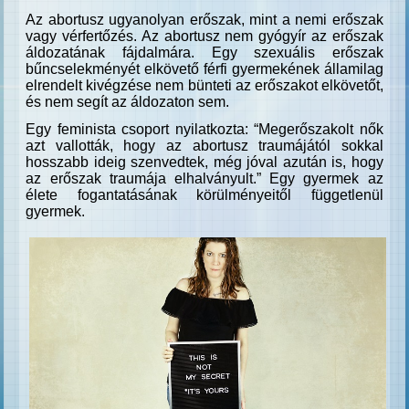
Az abortusz ugyanolyan erőszak, mint a nemi erőszak
vagy vérfertőzés. Az abortusz nem gyógyír az erőszak
áldozatának fájdalmára. Egy szexuális erőszak
bűncselekményét elkövető férfi gyermekének államilag
elrendelt kivégzése nem bünteti az erőszakot elkövetőt,
és nem segít az áldozaton sem.
Egy feminista csoport nyilatkozta: “Megerőszakolt nők
azt vallották, hogy az abortusz traumájától sokkal
hosszabb ideig szenvedtek, még jóval azután is, hogy
az erőszak traumája elhalványult.” Egy gyermek az
élete fogantatásának körülményeitől függetlenül
gyermek.