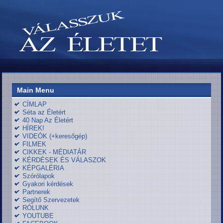
Main Menu
CÍMLAP
Séta az Életért
40 Nap Az Életért
HÍREK!
VIDEÓK (+keresőgép)
FILMEK
CIKKEK - MÉDIATÁR
KÉRDÉSEK ÉS VÁLASZOK
KÉPGALÉRIA
Szórólapok
Gyakori kérdések
Partnerek
Segítő Szervezetek
RÓLUNK
YOUTUBE