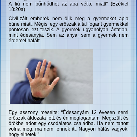
A fiú nem bűnhődhet az apa vétke miatt” (Ezékiel
18:20a)
Civilizált emberek nem ölik meg a gyermeket apja
bűne miatt. Mégis, egy erőszak által fogant gyermekkel
pontosan ezt teszik. A gyermek ugyanolyan ártatlan,
mint édesanyja. Sem az anya, sem a gyermek nem
érdemel halált.
Egy asszony mesélte: “Édesanyám 12 évesen nemi
erőszak áldozata lett, és én megfogantam. Megszült és
örökbe adott egy csodálatos családba. Ha nem tartott
volna meg, ma nem lennék itt. Nagyon hálás vagyok,
hogy élhetek.”