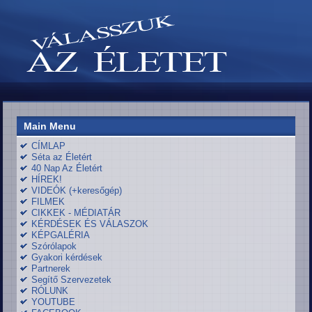
Main Menu
CÍMLAP
Séta az Életért
40 Nap Az Életért
HÍREK!
VIDEÓK (+keresőgép)
FILMEK
CIKKEK - MÉDIATÁR
KÉRDÉSEK ÉS VÁLASZOK
KÉPGALÉRIA
Szórólapok
Gyakori kérdések
Partnerek
Segítő Szervezetek
RÓLUNK
YOUTUBE