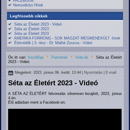
FACEBOOK
Nemzetközi Hírek
Legfrissebb cikkek
Séta az Életért 2023 - Videó
Séta az Életért 2023
Séta az Életért 2023
AMERIKA FORRONG - SOK MAGZAT MEGMENEKÜLT -hírek
Életvédők | 3. rész - Dr. Máthé Zsuzsa - Videó
Ön itt van:
Kezdőlap
Partnerek
Vide-ók
Séta az Életért
2023 - Videó
Megjelent: 2023. június 06. kedd, 13:44
|
Nyomtatás
|
E-mail
Séta az Életért 2023 - Videó
A SÉTA AZ ÉLETÉRT felvonulás sikeresen lezajlott, 2023, június
4.én.
Élő adásban ment a Facebook-on.