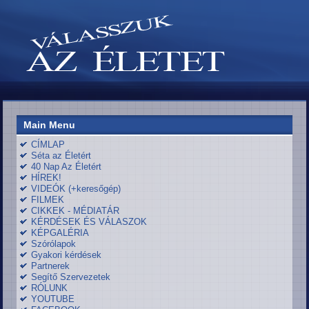
Main Menu
CÍMLAP
Séta az Életért
40 Nap Az Életért
HÍREK!
VIDEÓK (+keresőgép)
FILMEK
CIKKEK - MÉDIATÁR
KÉRDÉSEK ÉS VÁLASZOK
KÉPGALÉRIA
Szórólapok
Gyakori kérdések
Partnerek
Segítő Szervezetek
RÓLUNK
YOUTUBE