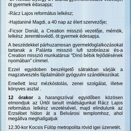
öt gyermek édasapja;
-Rácz Lajos református lelkész;
-Hajdaniné Magdi, a 40 nap az élert szervezője;
-Ficsor Donát, a Creation misszió vezetője, mérnök,
lelkész ,teremtésvédő, öt gyermek édesapja.
A beszédekkel párhuzamosan gyermekfoglalkozásokat
tartanak a Palánta misszió lufi szobrászai és-a
Creation misszió munkatársai “Dinó bébik fejlődésének
nyomában” címmel.
Ezzel egyidoben beszélgető sátrakban várják a
magzatvesztés fájdalmából gyógyulni szándékozókat.
Emellett lesz mézkóstolás, zenei szolgálat, illetve
könyves asztal .
12 órakor
a harangszóval egyidőben közösen
elmondjuk az Úrtól tanult imádságunkat Rácz Lajos
református lelkész vezetésével, majd elindulunk az
Erzsébet hídon át a Belvárosi templomhoz, ahol
megállva meghallgatjuk
12.30-kor Kocsis Fülöp metropolita rövid igei üzenetét.