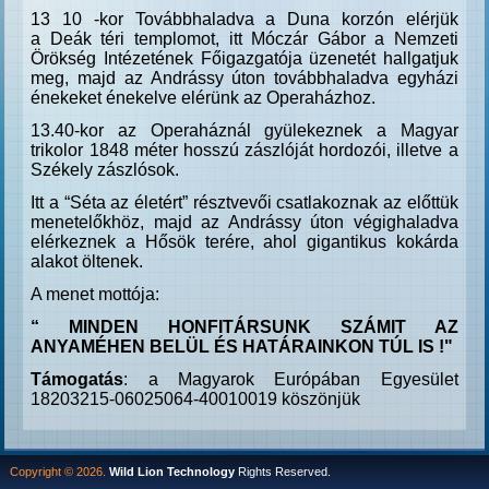
13 10 -kor
Továbbhaladva a Duna korzón elérjük
a
Deák téri templomot, itt Móczár Gábor a Nemzeti
Örökség Intézetének Főigazgatója üzenetét hallgatjuk
meg, majd az Andrássy úton továbbhaladva egyházi
énekeket énekelve elérünk az Operaházhoz.
13.40-kor az Operaháznál gyülekeznek a Magyar
trikolor 1848 méter hosszú zászlóját hordozói, illetve a
Székely zászlósok.
Itt a “Séta az életért” résztvevői csatlakoznak az előttük
menetelőkhöz, majd az Andrássy úton végighaladva
elérkeznek a Hősök terére, ahol gigantikus kokárda
alakot öltenek.
A menet mottója:
“ MINDEN HONFITÁRSUNK SZÁMIT AZ
ANYAMÉHEN BELÜL ÉS HATÁRAINKON TÚL IS !"
Támogatás
: a Magyarok Európában Egyesület
18203215-06025064-40010019 köszönjük
Copyright © 2026.
Wild Lion Technology
Rights Reserved.