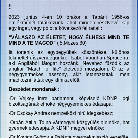
!
2023 junius 4-en 10 órakor a Tabáni 1956-os
emlékműnél találkozunk, ahol minden résztvevő kap
egy inget, vagy pólót a következő felirattal :
“VÁLASZD AZ ÉLETET, HOGY ÉLHESS MIND TE
MIND A TE MAGOD”
( 5.Mózes 30)
Itt törtenik az egybegyűltek köszöntése, különös
tekinettel díszvendégünkre, Isabel Vaughan-Spruce-ra,
aki Angliából látogat hozzánk. Nevehez fűződik az
angliai “March for life” életvédő mozgalom. Ő az a
négygyermekes asszony, akit letartóztattak, mert
imádkozni látták egy klinika előtt.
Beszédet mondanak :
-Dr Vejkey Imre parlamenti képviselő KDNP jogi
bizottságának elnöke négygyermekes édasapa;
-Dr Csókay András nemzetközi hírű idegsebész;
-Orbán Attila, Tolna vármegyei közgyűlés alelnöke, hat
gyermek édesapja, A KDNP megyei elnöke;
-Dr Kováts György a Palánta gyermekmisszió vezetője,