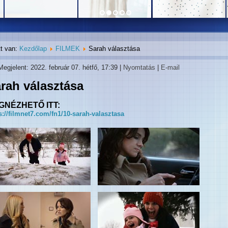
tt van:
Kezdőlap
FILMEK
Sarah választása
Megjelent: 2022. február 07. hétfő, 17:39
|
Nyomtatás
|
E-mail
rah választása
GNÉZHETŐ ITT:
s://filmnet7.com/fn1/10-sarah-valasztasa