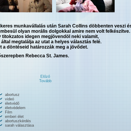
ikeres munkavállalás után Sarah Collins döbbenten veszi é
mbesül olyan morális dolgokkal amire nem volt felkészítve.
 titokzatos idegen megjövendöl neki valamit,
 által megtalálja az utat a helyes választás felé.
t a döntéseid határozzák meg a jövődet.
őszerepben Rebecca St. James.
Előző
Tovább
abortusz
videó
életvédő
életvédelem
Film
emberi élet
abortuszkérdés
sarah választása