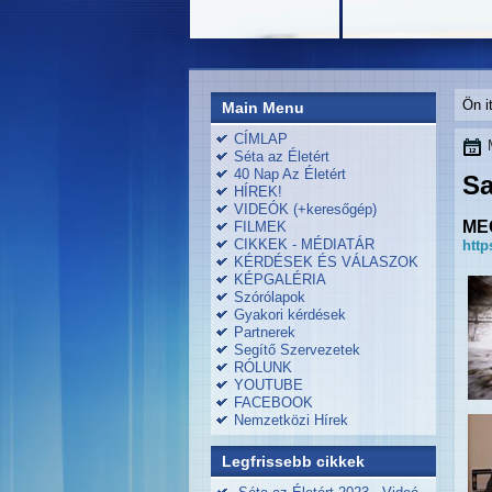
Ön i
Main Menu
CÍMLAP
Séta az Életért
40 Nap Az Életért
Sa
HÍREK!
VIDEÓK (+keresőgép)
ME
FILMEK
CIKKEK - MÉDIATÁR
http
KÉRDÉSEK ÉS VÁLASZOK
KÉPGALÉRIA
Szórólapok
Gyakori kérdések
Partnerek
Segítő Szervezetek
RÓLUNK
YOUTUBE
FACEBOOK
Nemzetközi Hírek
Legfrissebb cikkek