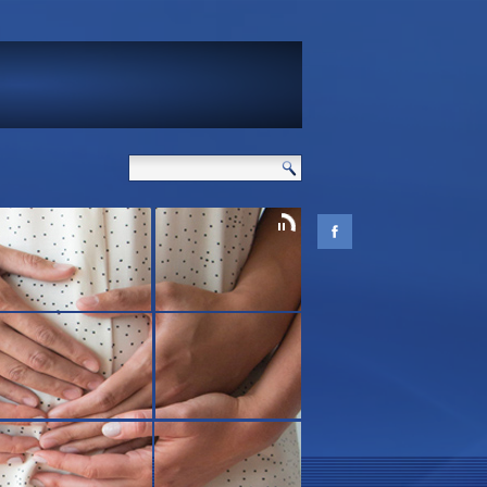
gyetlen védelme.
 szeret téged!
d élni akar.