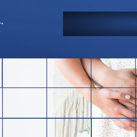
Te vagy az e
És nagyon
A kicsi