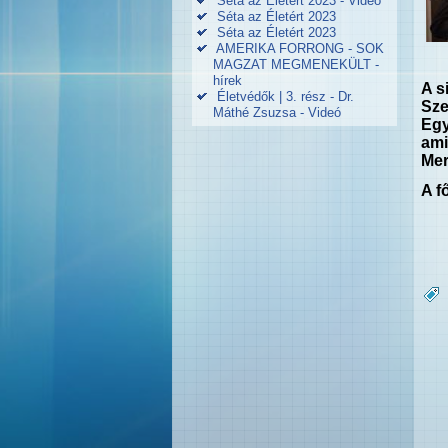
Séta az Életért 2023 - Videó
Séta az Életért 2023
Séta az Életért 2023
AMERIKA FORRONG - SOK
MAGZAT MEGMENEKÜLT -
hírek
A s
Életvédők | 3. rész - Dr.
Sze
Máthé Zsuzsa - Videó
Egy
ami
Mer
A f