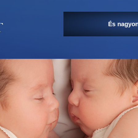
És nagyon
A kicsi