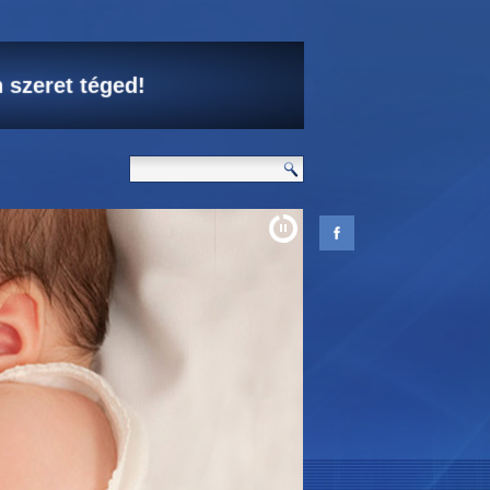
 szeret téged!
d élni akar.