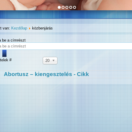
tt van:
Kezdőlap
közbenjárás
ja be a címrészt
telek #
20
Abortusz – kiengesztelés - Cikk