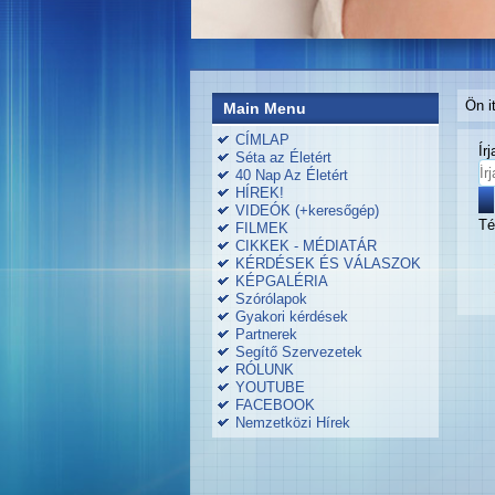
Ön i
Main Menu
CÍMLAP
Ír
Séta az Életért
40 Nap Az Életért
HÍREK!
VIDEÓK (+keresőgép)
Té
FILMEK
CIKKEK - MÉDIATÁR
KÉRDÉSEK ÉS VÁLASZOK
KÉPGALÉRIA
Szórólapok
Gyakori kérdések
Partnerek
Segítő Szervezetek
RÓLUNK
YOUTUBE
FACEBOOK
Nemzetközi Hírek