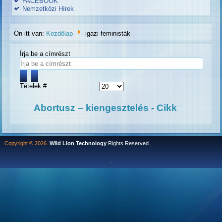
FACEBOOK
Nemzetközi Hírek
Ön itt van:
Kezdőlap
igazi feministák
Írja be a címrészt
Tételek #
Abortusz – kiengesztelés - Cikk
Copyright © 2026.
Wild Lion Technology
Rights Reserved.
.