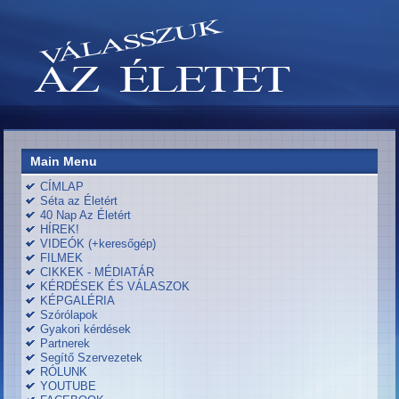
Main Menu
CÍMLAP
Séta az Életért
40 Nap Az Életért
HÍREK!
VIDEÓK (+keresőgép)
FILMEK
CIKKEK - MÉDIATÁR
KÉRDÉSEK ÉS VÁLASZOK
KÉPGALÉRIA
Szórólapok
Gyakori kérdések
Partnerek
Segítő Szervezetek
RÓLUNK
YOUTUBE