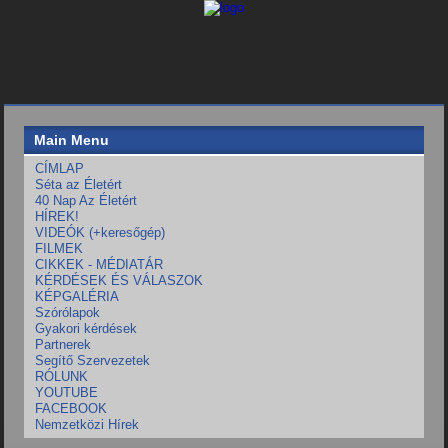
Main Menu
CÍMLAP
Séta az Életért
40 Nap Az Életért
HÍREK!
VIDEÓK (+keresőgép)
FILMEK
CIKKEK - MÉDIATÁR
KÉRDÉSEK ÉS VÁLASZOK
KÉPGALÉRIA
Szórólapok
Gyakori kérdések
Partnerek
Segítő Szervezetek
RÓLUNK
YOUTUBE
FACEBOOK
Nemzetközi Hírek