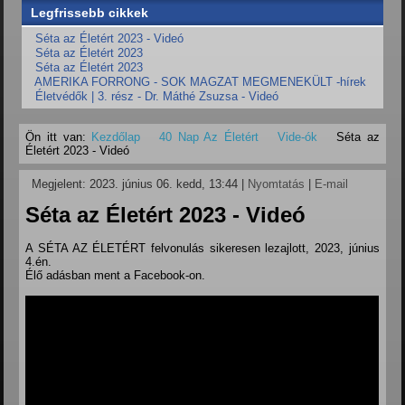
Legfrissebb cikkek
Séta az Életért 2023 - Videó
Séta az Életért 2023
Séta az Életért 2023
AMERIKA FORRONG - SOK MAGZAT MEGMENEKÜLT -hírek
Életvédők | 3. rész - Dr. Máthé Zsuzsa - Videó
Ön itt van:
Kezdőlap
40 Nap Az Életért
Vide-ók
Séta az
Életért 2023 - Videó
Megjelent: 2023. június 06. kedd, 13:44
|
Nyomtatás
|
E-mail
Séta az Életért 2023 - Videó
A SÉTA AZ ÉLETÉRT felvonulás sikeresen lezajlott, 2023, június
4.én.
Élő adásban ment a Facebook-on.