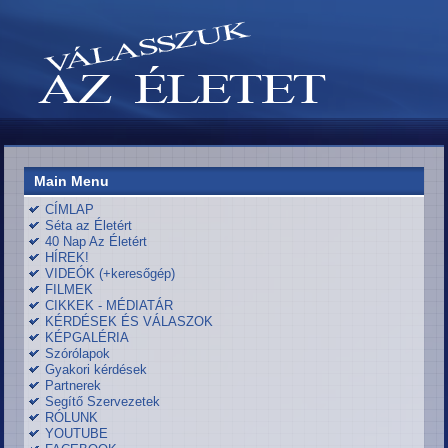
Main Menu
CÍMLAP
Séta az Életért
40 Nap Az Életért
HÍREK!
VIDEÓK (+keresőgép)
FILMEK
CIKKEK - MÉDIATÁR
KÉRDÉSEK ÉS VÁLASZOK
KÉPGALÉRIA
Szórólapok
Gyakori kérdések
Partnerek
Segítő Szervezetek
RÓLUNK
YOUTUBE