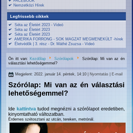
FACEBOOK
Nemzetközi Hírek
Legfrissebb cikkek
Séta az Életért 2023 - Videó
Séta az Életért 2023
Séta az Életért 2023
AMERIKA FORRONG - SOK MAGZAT MEGMENEKÜLT -hírek
Életvédők | 3. rész - Dr. Máthé Zsuzsa - Videó
Ön itt van:
Kezdőlap
Szórólapok
Szórólap: Mi van az én
választási lehetőségemmel?
Megjelent: 2022. január 14. péntek, 14:10
|
Nyomtatás
|
E-mail
Szórólap: Mi van az én választási
lehetőségemmel?
Ide
kattintva
tudod megnézni a szórólapot eredetiben,
kinyomtatható változatban.
Érdemes szétosztani az utcán, tereken, metrónál.