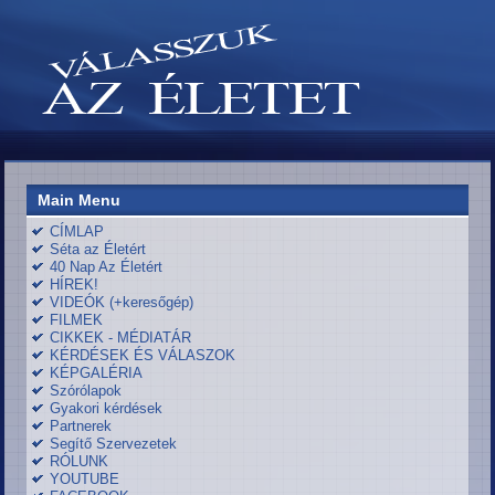
Main Menu
CÍMLAP
Séta az Életért
40 Nap Az Életért
HÍREK!
VIDEÓK (+keresőgép)
FILMEK
CIKKEK - MÉDIATÁR
KÉRDÉSEK ÉS VÁLASZOK
KÉPGALÉRIA
Szórólapok
Gyakori kérdések
Partnerek
Segítő Szervezetek
RÓLUNK
YOUTUBE