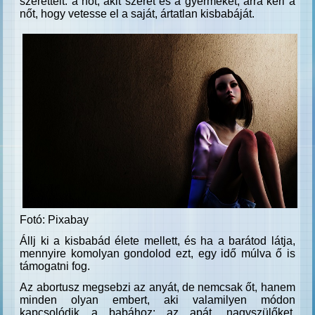
szeretteit: a nőt, akit szeret és a gyermekét, arra kéri a
nőt, hogy vetesse el a saját, ártatlan kisbabáját.
Fotó: Pixabay
Állj ki a kisbabád élete mellett, és ha a barátod látja,
mennyire komolyan gondolod ezt, egy idő múlva ő is
támogatni fog.
Az abortusz megsebzi az anyát, de nemcsak őt, hanem
minden olyan embert, aki valamilyen módon
kapcsolódik a babához: az apát, nagyszülőket,