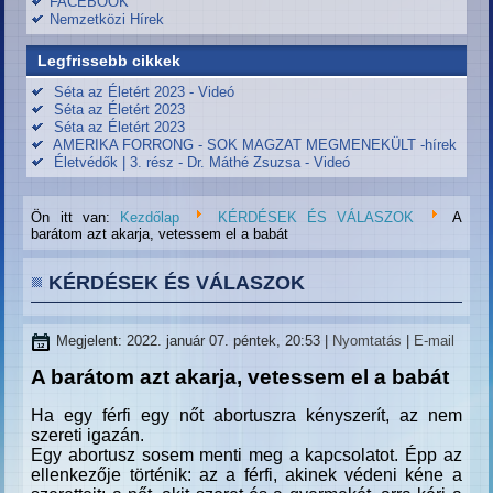
FACEBOOK
Nemzetközi Hírek
Legfrissebb cikkek
Séta az Életért 2023 - Videó
Séta az Életért 2023
Séta az Életért 2023
AMERIKA FORRONG - SOK MAGZAT MEGMENEKÜLT -hírek
Életvédők | 3. rész - Dr. Máthé Zsuzsa - Videó
Ön itt van:
Kezdőlap
KÉRDÉSEK ÉS VÁLASZOK
A
barátom azt akarja, vetessem el a babát
KÉRDÉSEK ÉS VÁLASZOK
Megjelent: 2022. január 07. péntek, 20:53
|
Nyomtatás
|
E-mail
A barátom azt akarja, vetessem el a babát
Ha egy férfi egy nőt abortuszra kényszerít, az nem
szereti igazán.
Egy abortusz sosem menti meg a kapcsolatot. Épp az
ellenkezője történik: az a férfi, akinek védeni kéne a