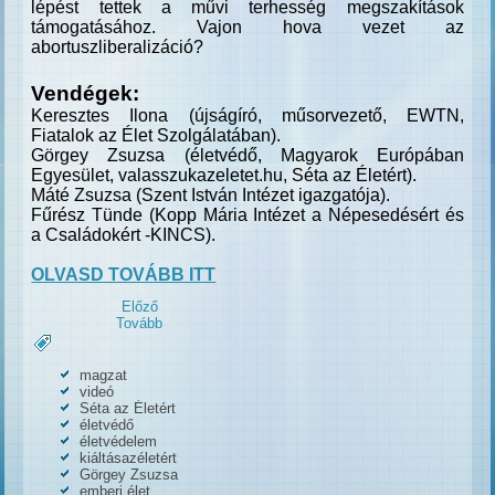
lépést tettek a művi terhesség megszakítások
támogatásához.
Vajon hova vezet az
abortuszliberalizáció?
Vendégek:
Keresztes Ilona (újságíró, műsorvezető, EWTN,
Fiatalok az Élet Szolgálatában).
Görgey Zsuzsa (életvédő, Magyarok Európában
Egyesület,
valasszukazeletet.hu,
Séta az Életért).
Máté Zsuzsa (Szent István Intézet igazgatója).
Fűrész Tünde (Kopp Mária Intézet a Népesedésért és
a Családokért -KINCS).
OLVASD TOVÁBB ITT
Előző
Tovább
magzat
videó
Séta az Életért
életvédő
életvédelem
kiáltásazéletért
Görgey Zsuzsa
emberi élet