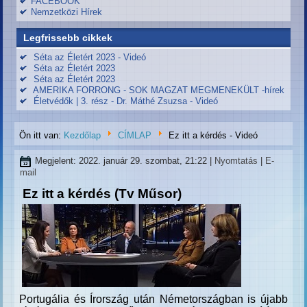
FACEBOOK
Nemzetközi Hírek
Legfrissebb cikkek
Séta az Életért 2023 - Videó
Séta az Életért 2023
Séta az Életért 2023
AMERIKA FORRONG - SOK MAGZAT MEGMENEKÜLT -hírek
Életvédők | 3. rész - Dr. Máthé Zsuzsa - Videó
Ön itt van:
Kezdőlap
CÍMLAP
Ez itt a kérdés - Videó
Megjelent: 2022. január 29. szombat, 21:22
|
Nyomtatás
|
E-
mail
Ez itt a kérdés (Tv Műsor)
Portugália és Írország után Németországban is újabb