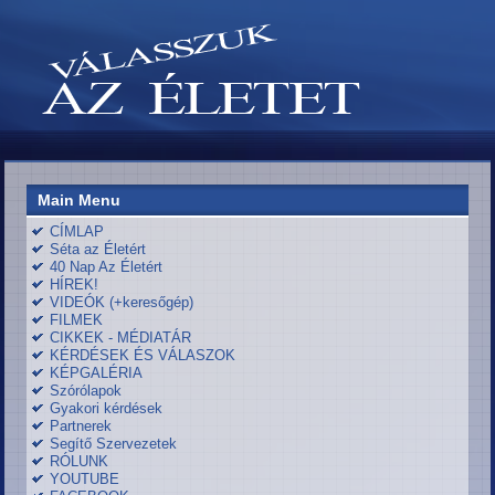
Main Menu
CÍMLAP
Séta az Életért
40 Nap Az Életért
HÍREK!
VIDEÓK (+keresőgép)
FILMEK
CIKKEK - MÉDIATÁR
KÉRDÉSEK ÉS VÁLASZOK
KÉPGALÉRIA
Szórólapok
Gyakori kérdések
Partnerek
Segítő Szervezetek
RÓLUNK
YOUTUBE