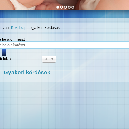
tt van:
Kezdőlap
gyakori kérdések
ja be a címrészt
telek #
20
Gyakori kérdések