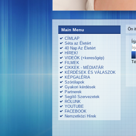
Ön i
Main Menu
CÍMLAP
Ír
Séta az Életért
40 Nap Az Életért
HÍREK!
VIDEÓK (+keresőgép)
Té
FILMEK
CIKKEK - MÉDIATÁR
KÉRDÉSEK ÉS VÁLASZOK
KÉPGALÉRIA
Szórólapok
Gyakori kérdések
Partnerek
Segítő Szervezetek
RÓLUNK
YOUTUBE
FACEBOOK
Nemzetközi Hírek