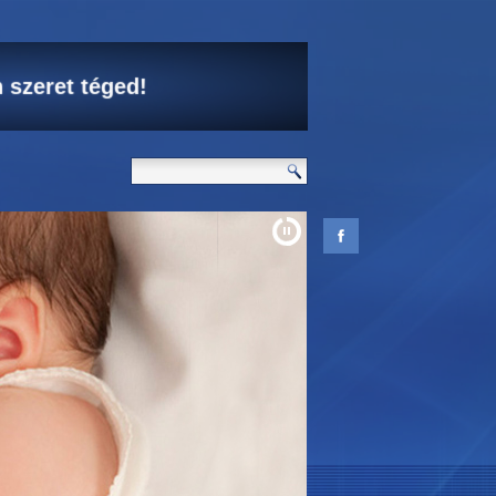
 szeret téged!
d élni akar.