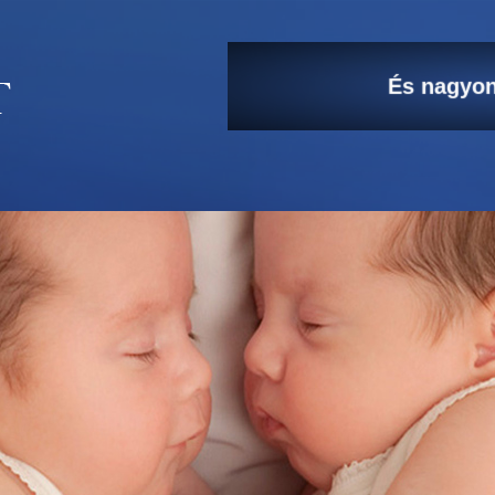
És nagyon
A kicsi