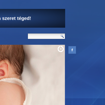
 szeret téged!
d élni akar.