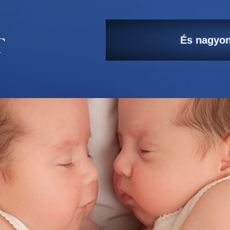
És nagyon
A kicsi