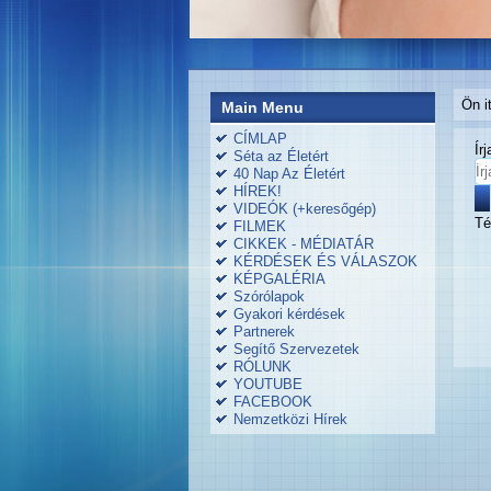
Ön i
Main Menu
CÍMLAP
Ír
Séta az Életért
40 Nap Az Életért
HÍREK!
VIDEÓK (+keresőgép)
Té
FILMEK
CIKKEK - MÉDIATÁR
KÉRDÉSEK ÉS VÁLASZOK
KÉPGALÉRIA
Szórólapok
Gyakori kérdések
Partnerek
Segítő Szervezetek
RÓLUNK
YOUTUBE
FACEBOOK
Nemzetközi Hírek