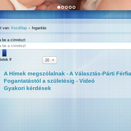
tt van:
Kezdőlap
fogantás
ja be a címrészt
telek #
20
A Hímek megszólalnak - A Választás-Párti Férfia
Fogantatástól a születésig - Videó
Gyakori kérdések