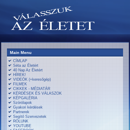
Main Menu
CÍMLAP
Séta az Életért
40 Nap Az Életért
HÍREK!
VIDEÓK (+keresőgép)
FILMEK
CIKKEK - MÉDIATÁR
KÉRDÉSEK ÉS VÁLASZOK
KÉPGALÉRIA
Szórólapok
Gyakori kérdések
Partnerek
Segítő Szervezetek
RÓLUNK
YOUTUBE