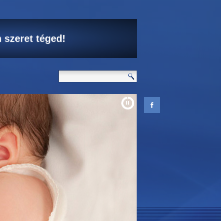
d élni akar.
 szeret téged!