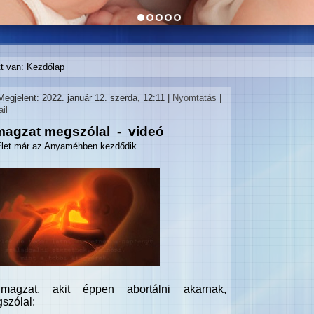
tt van:
Kezdőlap
Megjelent: 2022. január 12. szerda, 12:11
|
Nyomtatás
|
il
magzat megszólal - videó
let már az Anyaméhben kezdődik.
agzat, akit éppen abortálni akarnak,
szólal: