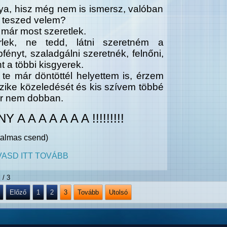
ya, hisz még nem is ismersz, valóban
t teszed velem?
már most szeretlek.
rlek, ne tedd, látni szeretném a
pfényt, szaladgálni
szeretnék, felnőni,
t a többi kisgyerek.
te már döntöttél helyettem is, érzem
szike
közeledését és kis szívem többé
r nem dobban.
NY A A A A A A A !!!!!!!!!
talmas csend)
VASD ITT TOVÁBB
 / 3
Előző
1
2
3
Tovább
Utolsó