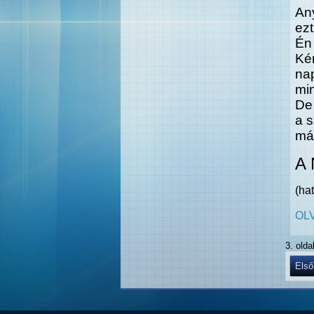
An
ez
Én 
Ké
na
min
De 
a 
má
A 
(ha
OL
3. oldal
Első