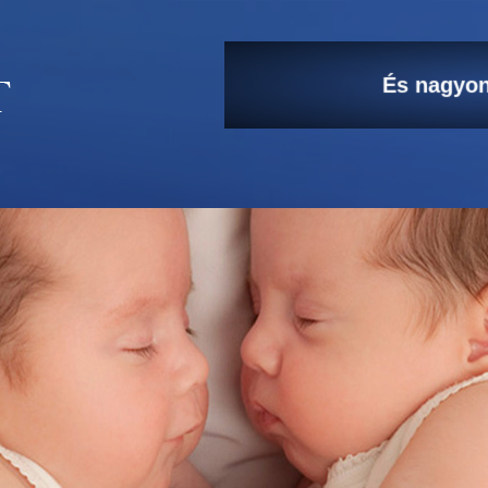
A kicsi
És nagyon