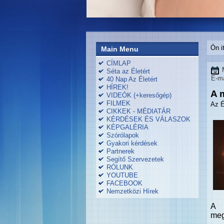
Ön i
Main Menu
CÍMLAP
Séta az Életért
E-ma
40 Nap Az Életért
HÍREK!
A 
VIDEÓK (+keresőgép)
FILMEK
Az É
CIKKEK - MÉDIATÁR
KÉRDÉSEK ÉS VÁLASZOK
KÉPGALÉRIA
Szórólapok
Gyakori kérdések
Partnerek
Segítő Szervezetek
RÓLUNK
YOUTUBE
FACEBOOK
Nemzetközi Hírek
A m
meg