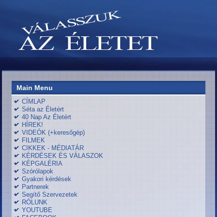
Main Menu
CÍMLAP
Séta az Életért
40 Nap Az Életért
HÍREK!
VIDEÓK (+keresőgép)
FILMEK
CIKKEK - MÉDIATÁR
KÉRDÉSEK ÉS VÁLASZOK
KÉPGALÉRIA
Szórólapok
Gyakori kérdések
Partnerek
Segítő Szervezetek
RÓLUNK
YOUTUBE