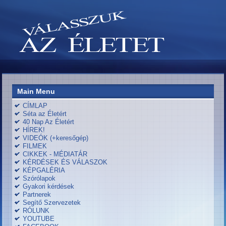
Main Menu
CÍMLAP
Séta az Életért
40 Nap Az Életért
HÍREK!
VIDEÓK (+keresőgép)
FILMEK
CIKKEK - MÉDIATÁR
KÉRDÉSEK ÉS VÁLASZOK
KÉPGALÉRIA
Szórólapok
Gyakori kérdések
Partnerek
Segítő Szervezetek
RÓLUNK
YOUTUBE