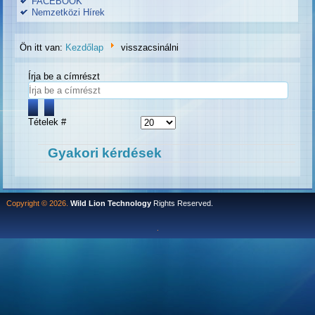
FACEBOOK
Nemzetközi Hírek
Ön itt van:
Kezdőlap
visszacsinálni
Írja be a címrészt
Tételek #
Gyakori kérdések
Copyright © 2026.
Wild Lion Technology
Rights Reserved.
.